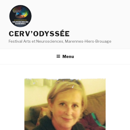
Aller
au
contenu
principal
CERV’ODYSSÉE
Festival Arts et Neurosciences, Marennes-Hiers-Brouage
Menu