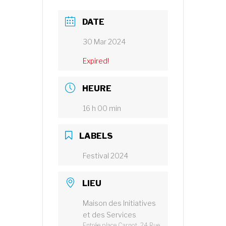
DATE
30 Mar 2024
Expired!
HEURE
16 h 00 min
LABELS
Festival 2024
LIEU
Maison des Initiatives
et des Services
Entrée place Carnot, 24 Rue